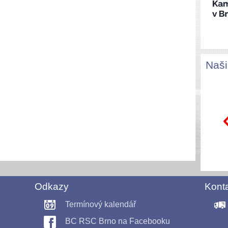
Naši
Karaová Julie
Odkazy
Kont
Termínový kalendář
BC RSC Brno na Facebooku