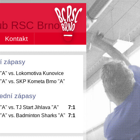
ub RSC Brno
Kontakt
tí zápasy
"A" vs. Lokomotiva Kunovice
"A" vs. SKP Kometa Brno "A"
ední zápasy
A" vs. TJ Start Jihlava "A"
7:1
A" vs. Badminton Sharks "A"
7:1