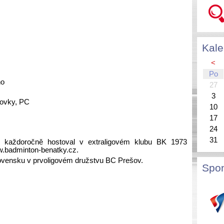
Kale
<
Po
no
27
3
ižovky, PC
10
17
24
31
 každoročně hostoval v extraligovém klubu BK 1973
.badminton-benatky.cz.
ovensku v prvoligovém družstvu BC Prešov.
Spon