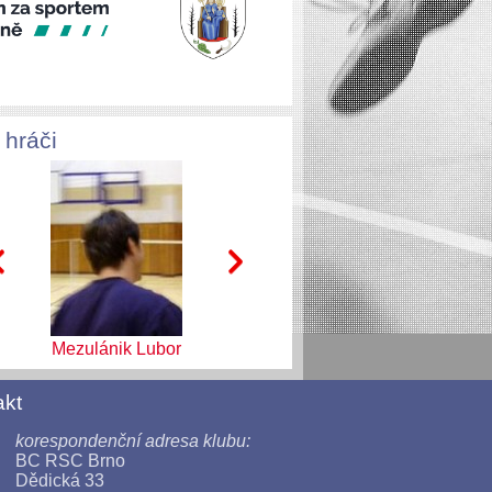
 hráči
Mezulánik Lubor
Jelínková Marcela
akt
korespondenční adresa klubu:
BC RSC Brno
Dědická 33