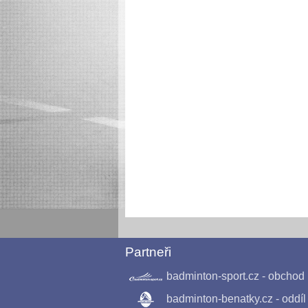
Partneři
badminton-sport.cz
- obchod
badminton-benatky.cz
- oddíl