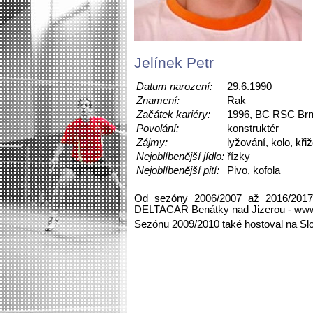
Jelínek Petr
Datum narození:
29.6.1990
Znamení:
Rak
Začátek kariéry:
1996, BC RSC Br
Povolání:
konstruktér
Zájmy:
lyžování, kolo, kř
Nejoblíbenější jídlo:
řízky
Nejoblíbenější pití:
Pivo, kofola
Od sezóny 2006/2007 až 2016/2017
DELTACAR Benátky nad Jizerou - www
Sezónu 2009/2010 také hostoval na Sl