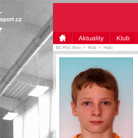
Aktuality
Klub
BC RSC Brno
>
Klub
>
Hráči