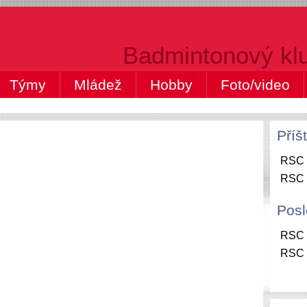
Badmintonový kl
Týmy
Mládež
Hobby
Foto/video
Příš
RSC 
RSC 
Posl
RSC "
RSC "